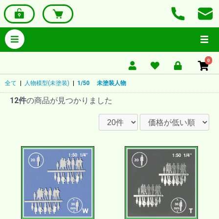
0
全て
|
人物模型(未塗装)
|
1/50 未塗装人物
12件
の商品が見つかりました